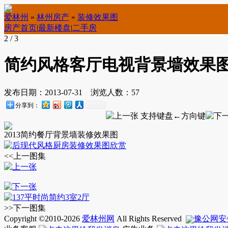
爱林州
»
林州房产
»
装修效果图
房产首页
|
最新楼盘
|
二手房
2
/ 3
简约风格客厅电视背景墙效果
发布日期：
2013-07-31
浏览人数：
57
分享到：
2013简约餐厅背景墙装修效果图
<<上一图集
>>下一图集
Copyright ©2010-
2026
爱林州网
All Rights Reserved
豫公网安备 