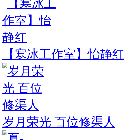
【寒冰工作室】怡静红
岁月荣光 百位修渠人