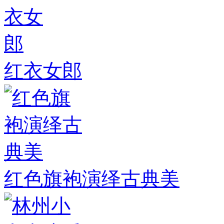
红衣女郎
红色旗袍演绎古典美