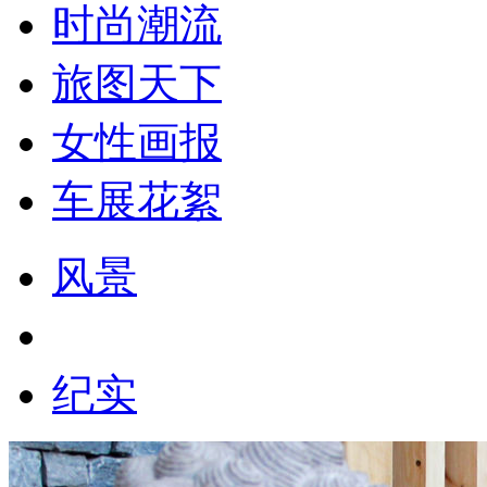
时尚潮流
旅图天下
女性画报
车展花絮
风景
人物
纪实