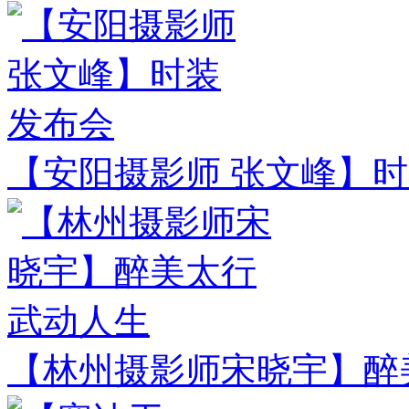
【安阳摄影师 张文峰】
【林州摄影师宋晓宇】醉