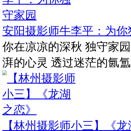
安阳摄影师牛李平：为你
你在凉凉的深秋 独守家园
湃的心灵 透过迷茫的氤氲 
【林州摄影师小三】《龙