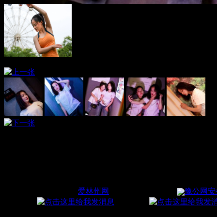
<<上一图集
>>下一图集
2019年5月4日，林州市一群年轻摄影爱好者在建业艾米18
出镜：张二妹及闺蜜
摄影师：林州市摄影家协会付渊昊
Copyright ©2010-
2026
爱林州网
All Rights Reserved
豫公网安备 
业务客服:
广告业务:
15226102242