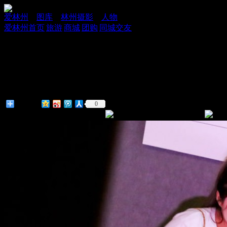
爱林州
»
图库
»
林州摄影
»
人物
爱林州首页
|
旅游
|
商城
|
团购
|
同城交友
13
/ 14
林州：艾米1895影院 日韩风人
发布时间：
2019-05-05
浏览人次：
24次
[查看原图]
[全部展
0
分享到：